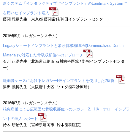
新システム「インタラクティブ™インプラント」のLandmark System™
を用いたインプラント埋入
藤関 雅嗣先生（東京都 藤関歯科/神田インプラントセンター）
2016年9月（レガシーシステム）
Legacyショートインプラントと象牙質移植DDM(Demineralized Dentin
Material)で対応した骨吸収部位へのアプローチ
石川 正浩先生（北海道江別市 石川歯科医院 / 野幌インプラントセンタ
ー）
脆弱骨ケースにおけるレガシーHAインプラントを使用した2症例
添田 義博先生（大阪府中央区 ソエダ歯科診療所）
2016年7月（レガシーシステム）
根尖病巣による広範囲な骨吸収部位へのレガシー2、HA・ナローインプラ
ントの埋入レポート
鈴木 研治先生（宮崎県延岡市 鈴木歯科医院）