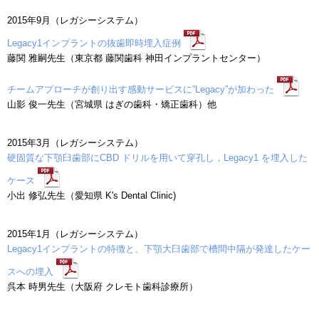
2015年9月（レガシーシステム）
Legacy1インプラントの抜歯即時埋入症例
藤関 雅嗣先生（東京都 藤関歯科 神田インプラントセンター）
チームアプローチが創り出す感動サービスに”Legacy”が加わった
山影 俊一先生（宮城県 はぎの歯科・矯正歯科）他
2015年3月（レガシーシステム）
硬固質な下顎臼歯部にCBD ドリルを用いて穿孔し，Legacy1 を埋入した
ケース
小出 修弘先生（愛知県 K's Dental Clinic)
2015年1月（レガシーシステム）
Legacy1インプラントの特徴と、下顎大臼歯部で槽間中隔が発達したケー
スへの埋入
呉本 時男先生（大阪府 クレモト歯科診療所）