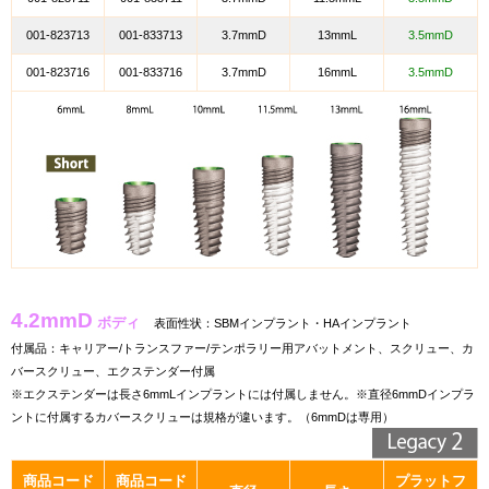
001-823713
001-833713
3.7mmD
13mmL
3.5mmD
001-823716
001-833716
3.7mmD
16mmL
3.5mmD
4.2mmD
ボディ
表面性状：SBMインプラント・HAインプラント
付属品：キャリアー/トランスファー/テンポラリー用アバットメント、スクリュー、カ
バースクリュー、エクステンダー付属
※エクステンダーは長さ6mmLインプラントには付属しません。※直径6mmDインプラ
ントに付属するカバースクリューは規格が違います。（6mmDは専用）
商品コード
商品コード
プラットフ