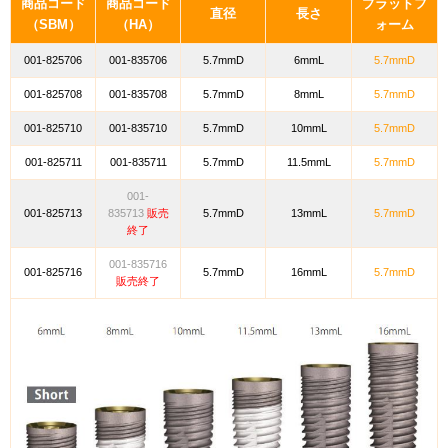
商品コード
商品コード
プラットフ
直径
長さ
（SBM）
（HA）
ォーム
001-825706
001-835706
5.7mmD
6mmL
5.7mmD
001-825708
001-835708
5.7mmD
8mmL
5.7mmD
001-825710
001-835710
5.7mmD
10mmL
5.7mmD
001-825711
001-835711
5.7mmD
11.5mmL
5.7mmD
001-
001-825713
835713
販売
5.7mmD
13mmL
5.7mmD
終了
001-835716
001-825716
5.7mmD
16mmL
5.7mmD
販売終了