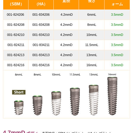
直径
長さ
（SBM）
（HA）
ォーム
001-824206
001-834206
4.2mmD
6mmL
3.5mmD
001-824208
001-834208
4.2mmD
8mmL
3.5mmD
001-824210
001-834210
4.2mmD
10mmL
3.5mmD
001-824211
001-834211
4.2mmD
11.5mmL
3.5mmD
001-824213
001-834213
4.2mmD
13mmL
3.5mmD
001-824216
001-834216
4.2mmD
16mmL
3.5mmD
4.7mmD