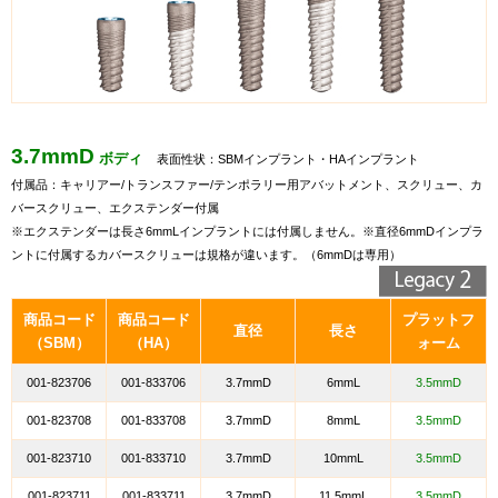
3.7mmD
ボディ
表面性状：
SBMインプラント・HAインプラント
付属品：キャリアー/トランスファー/テンポラリー用アバットメント、スクリュー、カ
バースクリュー、エクステンダー付属
※エクステンダーは長さ6mmLインプラントには付属しません。※直径6mmDインプラ
ントに付属する
カバースクリューは規格が違います。（6mmDは専用）
商品コード
商品コード
プラットフ
直径
長さ
（SBM）
（HA）
ォーム
001-823706
001-833706
3.7mmD
6mmL
3.5mmD
001-823708
001-833708
3.7mmD
8mmL
3.5mmD
001-823710
001-833710
3.7mmD
10mmL
3.5mmD
001-823711
001-833711
3.7mmD
11.5mmL
3.5mmD