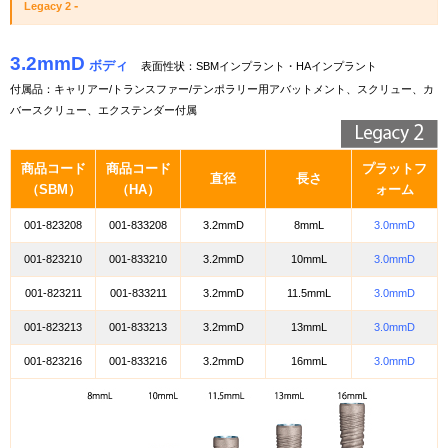
-
Legacy 2
3.2mmD
ボディ
表面性状：
SBMインプラント・HAインプラント
付属品：キャリアー/トランスファー/テンポラリー用アバットメント、スクリュー、カ
バースクリュー、エクステンダー付属
商品コード
商品コード
プラットフ
直径
長さ
（SBM）
（HA）
ォーム
001-823208
001-833208
3.2mmD
8mmL
3.0mmD
001-823210
001-833210
3.2mmD
10mmL
3.0mmD
001-823211
001-833211
3.2mmD
11.5mmL
3.0mmD
001-823213
001-833213
3.2mmD
13mmL
3.0mmD
001-823216
001-833216
3.2mmD
16mmL
3.0mmD