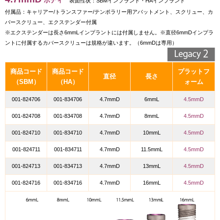
ボディ
表面性状：SBMインプラント・HAインプラント
付属品：キャリアー/トランスファー/テンポラリー用アバットメント、スクリュー、カ
バースクリュー、エクステンダー付属
※エクステンダーは長さ6mmLインプラントには付属しません。※直径6mmDインプラ
ントに付属するカバースクリューは規格が違います。（6mmDは専用）
商品コード
商品コード
プラットフ
直径
長さ
（SBM）
（HA）
ォーム
001-824706
001-834706
4.7mmD
6mmL
4.5mmD
001-824708
001-834708
4.7mmD
8mmL
4.5mmD
001-824710
001-834710
4.7mmD
10mmL
4.5mmD
001-824711
001-834711
4.7mmD
11.5mmL
4.5mmD
001-824713
001-834713
4.7mmD
13mmL
4.5mmD
001-824716
001-834716
4.7mmD
16mmL
4.5mmD