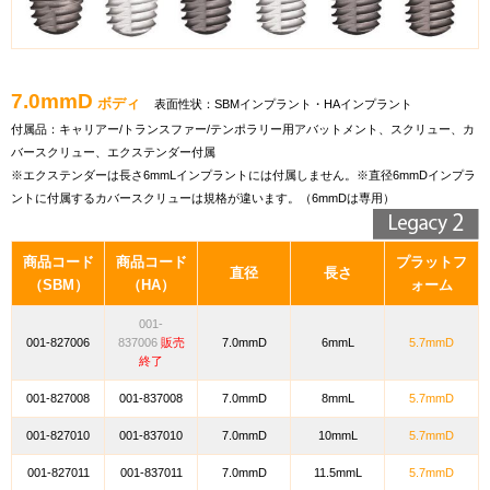
7.0mmD
ボディ
表面性状：SBMインプラント・HAインプラント
付属品：キャリアー/トランスファー/テンポラリー用アバットメント、スクリュー、カ
バースクリュー、エクステンダー付属
※エクステンダーは長さ6mmLインプラントには付属しません。※直径6mmDインプラ
ントに付属するカバースクリューは規格が違います。（6mmDは専用）
商品コード
商品コード
プラットフ
直径
長さ
（SBM）
（HA）
ォーム
001-
001-827006
837006
販売
7.0mmD
6mmL
5.7mmD
終了
001-827008
001-837008
7.0mmD
8mmL
5.7mmD
001-827010
001-837010
7.0mmD
10mmL
5.7mmD
001-827011
001-837011
7.0mmD
11.5mmL
5.7mmD