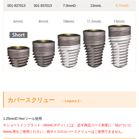
001-827013
001-837013
7.0mmD
13mmL
5.7mmD
カバースクリュー
-
-
Legacy 2
1.25mmD Hexツール使用
※ショートインプラント（6mmLボディ）には、必ず商品コード末尾に「S]がついた
6mmL用をご使用ください。他サイズのカバースクリューはご使用できません。