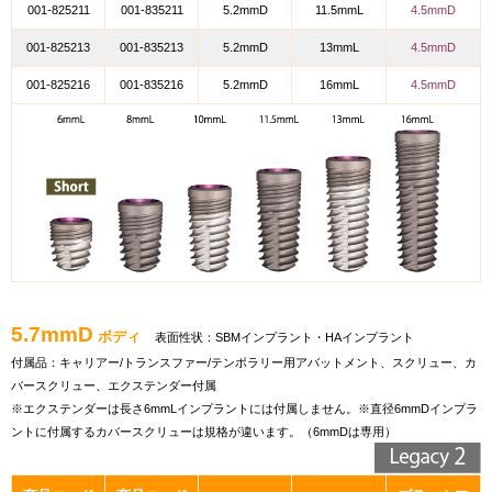
001-825211
001-835211
5.2mmD
11.5mmL
4.5mmD
001-825213
001-835213
5.2mmD
13mmL
4.5mmD
001-825216
001-835216
5.2mmD
16mmL
4.5mmD
5.7mmD
ボディ
表面性状：SBMインプラント・HAインプラント
付属品：キャリアー/トランスファー/テンポラリー用アバットメント、スクリュー、カ
バースクリュー、エクステンダー付属
※エクステンダーは長さ6mmLインプラントには付属しません。※直径6mmDインプラ
ントに付属するカバースクリューは規格が違います。（6mmDは専用）