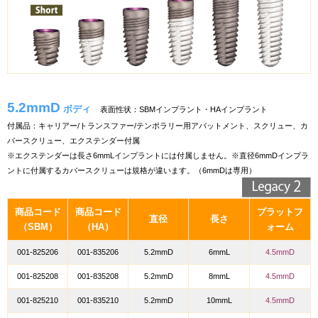
5.2mmD
ボディ
表面性状：SBMインプラント・HAインプラント
付属品：キャリアー/トランスファー/テンポラリー用アバットメント、スクリュー、カ
バースクリュー、エクステンダー付属
※エクステンダーは長さ6mmLインプラントには付属しません。※直径6mmDインプラ
ントに付属するカバースクリューは規格が違います。（6mmDは専用）
商品コード
商品コード
プラットフ
直径
長さ
（SBM）
（HA）
ォーム
001-825206
001-835206
5.2mmD
6mmL
4.5mmD
001-825208
001-835208
5.2mmD
8mmL
4.5mmD
001-825210
001-835210
5.2mmD
10mmL
4.5mmD