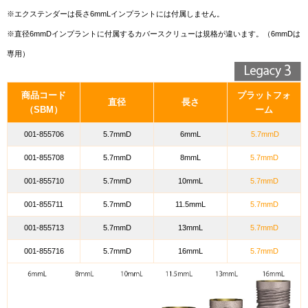
※エクステンダーは長さ6mmLインプラントには付属しません。
※直径6mmDインプラントに付属するカバースクリューは規格が違います。（6mmDは
専用）
商品コード
プラットフォ
直径
長さ
（SBM）
ーム
001-855706
5.7mmD
6mmL
5.7mmD
001-855708
5.7mmD
8mmL
5.7mmD
001-855710
5.7mmD
10mmL
5.7mmD
001-855711
5.7mmD
11.5mmL
5.7mmD
001-855713
5.7mmD
13mmL
5.7mmD
001-855716
5.7mmD
16mmL
5.7mmD