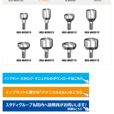
002-805715
5.7mmD
6.6mmD
5mmL