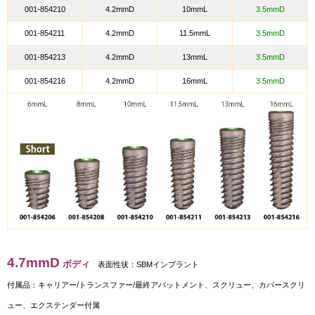
001-854210
4.2mmD
10mmL
3.5mmD
001-854211
4.2mmD
11.5mmL
3.5mmD
001-854213
4.2mmD
13mmL
3.5mmD
001-854216
4.2mmD
16mmL
3.5mmD
4.7mmD
ボディ
表面性状：SBMインプラント
付属品：
キャリアー/トランスファー/最終アバットメント、スクリュー、カバースクリ
ュー、エクステンダー付属