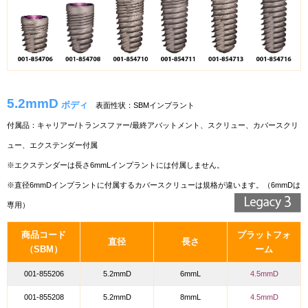
5.2mmD
ボディ
表面性状：SBMインプラント
付属品：
キャリアー/トランスファー/最終アバットメント、スクリュー、カバースクリ
ュー、エクステンダー付属
※エクステンダーは長さ6mmLインプラントには付属しません。
※直径6mmDインプラントに付属するカバースクリューは規格が違います。（6mmDは
専用）
商品コード
プラットフォ
直径
長さ
（SBM）
ーム
001-855206
5.2mmD
6mmL
4.5mmD
001-855208
5.2mmD
8mmL
4.5mmD