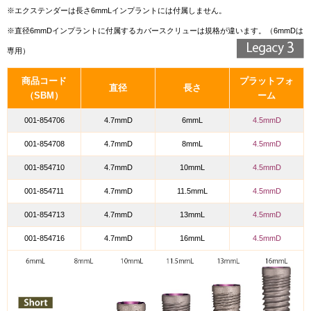
※エクステンダーは長さ6mmLインプラントには付属しません。
※直径6mmDインプラントに付属するカバースクリューは規格が違います。（6mmDは
専用）
商品コード
プラットフォ
直径
長さ
（SBM）
ーム
001-854706
4.7mmD
6mmL
4.5mmD
001-854708
4.7mmD
8mmL
4.5mmD
001-854710
4.7mmD
10mmL
4.5mmD
001-854711
4.7mmD
11.5mmL
4.5mmD
001-854713
4.7mmD
13mmL
4.5mmD
001-854716
4.7mmD
16mmL
4.5mmD