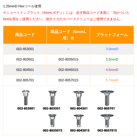
1.25mmD Hexツール使用
※ショートインプラント（6mmLボディ）には、必ず商品コード末尾に「S]がついた
6mmL用をご使用ください。他サイズのカバースクリューはご使用できません。
商品コード（6mmL
商品コード
プラットフォーム
用）※
002-853001
－
3.0mmD
002-803501
002-803501S
3.5mmD
002-804501
002-804501S
4.5mmD
002-805701
002-805701S
5.7mmD