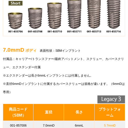
7.0mmD
ボディ
表面性状：SBMインプラント
付属品：
キャリアー/トランスファー/最終アバットメント、スクリュー、カバースクリ
ュー、エクステンダー付属
※エクステンダーは長さ6mmLインプラントには付属しません。
※直径6mmDインプラントに付属するカバースクリューは規格が違います。（6mmDは
専用）
商品コード
プラットフォ
直径
長さ
（SBM）
ーム
001-857006
7.0mmD
6mmL
5.7mmD