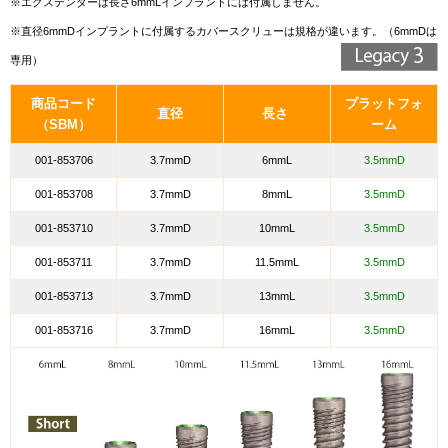
※エクステンダーは長さ6mmLインプラントには付属しません。
※直径6mmDインプラントに付属するカバースクリューは規格が違います。（6mmDは
専用）
商品コード
プラットフォ
直径
長さ
（SBM）
ーム
001-853706
3.7mmD
6mmL
3.5mmD
001-853708
3.7mmD
8mmL
3.5mmD
001-853710
3.7mmD
10mmL
3.5mmD
001-853711
3.7mmD
11.5mmL
3.5mmD
001-853713
3.7mmD
13mmL
3.5mmD
001-853716
3.7mmD
16mmL
3.5mmD