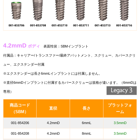
4.2mmD
ボディ
表面性状：SBMインプラント
付属品：
キャリアー/トランスファー/最終アバットメント、スクリュー、カバースクリ
ュー、エクステンダー付属
※エクステンダーは長さ6mmLインプラントには付属しません。
※直径6mmDインプラントに付属するカバースクリューは規格が違います。（6mmDは
専用）
商品コード
プラットフォ
直径
長さ
（SBM）
ーム
001-854206
4.2mmD
6mmL
3.5mmD
001-854208
4.2mmD
8mmL
3.5mmD