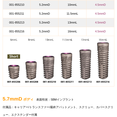
001-855210
5.2mmD
10mmL
4.5mmD
001-855211
5.2mmD
11.5mmL
4.5mmD
001-855213
5.2mmD
13mmL
4.5mmD
001-855216
5.2mmD
16mmL
4.5mmD
5.7mmD
ボディ
表面性状：SBMインプラント
付属品：
キャリアー/トランスファー/最終アバットメント、スクリュー、カバースクリ
ュー、エクステンダー付属