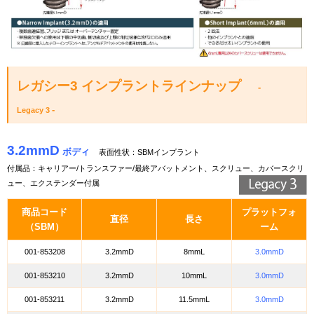
レガシー3 インプラントラインナップ
-
-
Legacy 3
3.2mmD
ボディ
表面性状：
SBMインプラント
付属品：キャリアー/トランスファー/最終アバットメント、スクリュー、カバースクリ
ュー、エクステンダー付属
商品コード
プラットフォ
直径
長さ
（SBM）
ーム
001-853208
3.2mmD
8mmL
3.0mmD
001-853210
3.2mmD
10mmL
3.0mmD
001-853211
3.2mmD
11.5mmL
3.0mmD