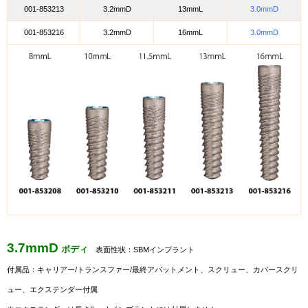
001-853213
3.2mmD
13mmL
3.0mmD
001-853216
3.2mmD
16mmL
3.0mmD
3.7mmD
ボディ
表面性状：SBMインプラント
付属品：
キャリアー/トランスファー/最終アバットメント、スクリュー、カバースクリ
ュー、エクステンダー付属