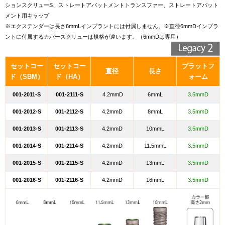
ションスクリューS、ストレートアバットメントトランスファー、ストレートアバット
メント用キャップ
※エクステンダーは長さ6mmLインプラントには付属しません。※直径6mmDインプラ
ントに付属するカバースクリューは規格が違います。（6mmDは専用）
セットコー
セットコー
プラットフ
直径
長さ
ド（SBM）
ド（HA）
ォーム
001-2011-S
001-2111-S
4.2mmD
6mmL
3.5mmD
001-2012-S
001-2112-S
4.2mmD
8mmL
3.5mmD
001-2013-S
001-2113-S
4.2mmD
10mmL
3.5mmD
001-2014-S
001-2114-S
4.2mmD
11.5mmL
3.5mmD
001-2015-S
001-2115-S
4.2mmD
13mmL
3.5mmD
001-2016-S
001-2116-S
4.2mmD
16mmL
3.5mmD