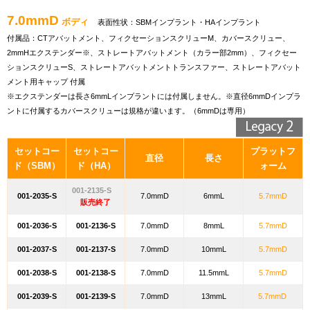
7.0mmD
ボディ
表面性状：SBMインプラント・HAインプラント
付属品：CTアバットメント、フィクセーションスクリューM、カバースクリュー、
2mmHエクステンダー※、ストレートアバットメント（カラー部2mm）、フィクセー
ションスクリューS、ストレートアバットメントトランスファー、ストレートアバット
メント用キャップ 付属
※エクステンダーは長さ6mmLインプラントには付属しません。※直径6mmDインプラ
ントに付属するカバースクリューは規格が違います。（6mmDは専用）
セットコー
セットコー
プラットフ
直径
長さ
ド（SBM）
ド（HA）
ォーム
001-2135-S
001-2035-S
7.0mmD
6mmL
5.7mmD
販売終了
001-2036-S
001-2136-S
7.0mmD
8mmL
5.7mmD
001-2037-S
001-2137-S
7.0mmD
10mmL
5.7mmD
001-2038-S
001-2138-S
7.0mmD
11.5mmL
5.7mmD
001-2039-S
001-2139-S
7.0mmD
13mmL
5.7mmD