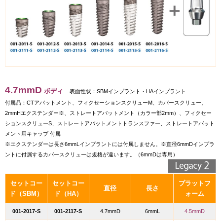
4.7mmD
ボディ
表面性状：SBMインプラント・HAインプラント
付属品：CTアバットメント、フィクセーションスクリューM、カバースクリュー、
2mmHエクステンダー※、ストレートアバットメント（カラー部2mm）、フィクセー
ションスクリューS、ストレートアバットメントトランスファー、ストレートアバット
メント用キャップ 付属
※エクステンダーは長さ6mmLインプラントには付属しません。※直径6mmDインプラ
ントに付属するカバースクリューは規格が違います。（6mmDは専用）
セットコー
セットコー
プラットフ
直径
長さ
ド（SBM）
ド（HA）
ォーム
001-2017-S
001-2117-S
4.7mmD
6mmL
4.5mmD