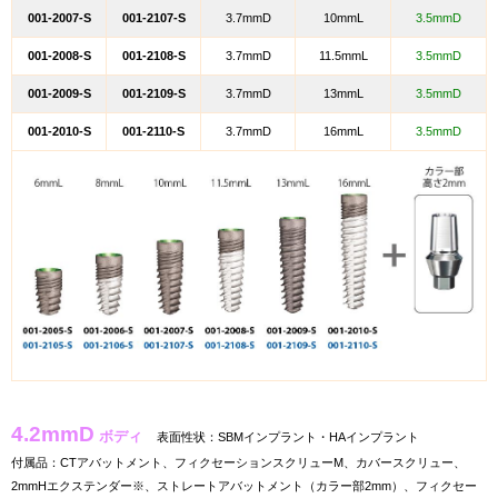
001-2007-S
001-2107-S
3.7mmD
10mmL
3.5mmD
001-2008-S
001-2108-S
3.7mmD
11.5mmL
3.5mmD
001-2009-S
001-2109-S
3.7mmD
13mmL
3.5mmD
001-2010-S
001-2110-S
3.7mmD
16mmL
3.5mmD
4.2mmD
ボディ
表面性状：SBMインプラント・HAインプラント
付属品：CTアバットメント、フィクセーションスクリューM、カバースクリュー、
2mmHエクステンダー※、ストレートアバットメント（カラー部2mm）、フィクセー