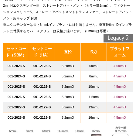
2mmHエクステンダー※、
ストレートアバットメント（カラー部2mm）、フィクセー
ションスクリューS、ストレートアバットメントトランスファー、ストレートアバット
メント用キャップ 付属
※エクステンダーは長さ6mmLインプラントには付属しません。※直径6mmDインプラ
ントに付属するカバースクリューは規格が違います。（6mmDは専用）
セットコー
セットコー
プラットフ
直径
長さ
ド（SBM）
ド（HA）
ォーム
001-2023-S
001-2123-S
5.2mmD
6mmL
4.5mmD
001-2024-S
001-2124-S
5.2mmD
8mmL
4.5mmD
001-2025-S
001-2125-S
5.2mmD
10mmL
4.5mmD
001-2026-S
001-2126-S
5.2mmD
11.5mmL
4.5mmD
001-2027-S
001-2127-S
5.2mmD
13mmL
4.5mmD
001-2028-S
001-2128-S
5.2mmD
16mmL
4.5mmD