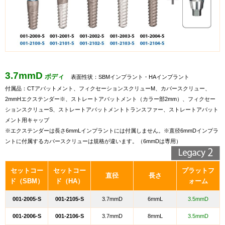
3.7mmD
ボディ
表面性状：
SBMインプラント・HAインプラント
付属品：CTアバットメント、フィクセーションスクリューM、カバースクリュー、
2mmHエクステンダー※、ストレートアバットメント（カラー部2mm）、フィクセー
ションスクリューS、ストレートアバットメントトランスファー、ストレートアバット
メント用キャップ
※エクステンダーは長さ6mmLインプラントには付属しません。※直径6mmDインプラ
ントに付属する
カバースクリューは規格が違います。（6mmDは専用）
セットコー
セットコー
プラットフ
直径
長さ
ド（SBM）
ド（HA）
ォーム
001-2005-S
001-2105-S
3.7mmD
6mmL
3.5mmD
001-2006-S
001-2106-S
3.7mmD
8mmL
3.5mmD