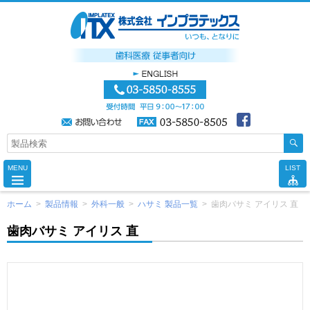
MENU
LIST
ホーム
>
製品情報
>
外科一般
>
ハサミ 製品一覧
>
歯肉バサミ アイリス 直
歯肉バサミ アイリス 直