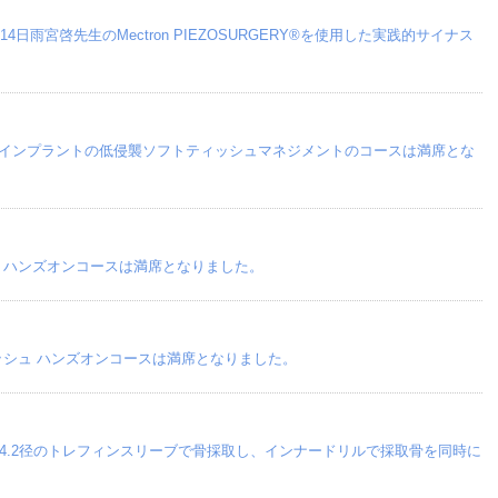
日雨宮啓先生のMectron PIEZOSURGERY®を使用した実践的サイナス
リオ・インプラントの低侵襲ソフトティッシュマネジメントのコースは満席とな
ク」ハンズオンコースは満席となりました。
ッシュ ハンズオンコースは満席となりました。
くはΦ4.2径のトレフィンスリーブで骨採取し、インナードリルで採取骨を同時に